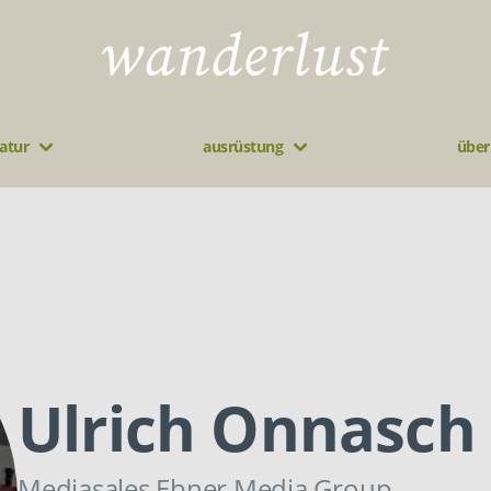
atur
ausrüstung
über
Ulrich Onnasch
Mediasales Ebner Media Group