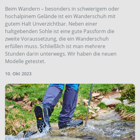
Beim Wandern – besonders in schwierigem oder
hochalpinem Gelände ist ein Wanderschuh mit
gutem Halt Unverzichtbar. Neben einer
haltgebenden Sohle ist eine gute Passform die
zweite Voraussetzung, die ein Wanderschuh
erfüllen muss. Schließlich ist man mehrere
Stunden darin unterwegs. Wir haben die neuen
Modelle getestet.
10. Okt 2023