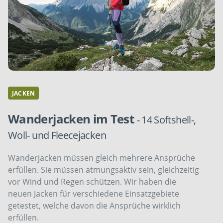
JACKEN
Wanderjacken im Test
- 14 Softshell-,
Woll- und Fleecejacken
Wanderjacken müssen gleich mehrere Ansprüche
erfüllen. Sie müssen atmungsaktiv sein, gleichzeitig
vor Wind und Regen schützen. Wir haben die
neuen Jacken für verschiedene Einsatzgebiete
getestet, welche davon die Ansprüche wirklich
erfüllen.