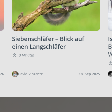
Siebenschläfer – Blick auf
I
einen Langschläfer
B
W
3 Minuten
026
David Vinzentz
18. Sep 2025