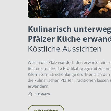
Kulinarisch unterweg
Pfälzer Küche erwan
Köstliche Aussichten
Wer in der Pfalz wandert, den erwartet ein r
Bestens markierte Prädikatswege mit zusam
Kilometern Streckenlänge eröffnen sich de
die kulinarischen Pfälzer Traditionen lassen 
erwandern.
4 Minuten
Mehr erfahren