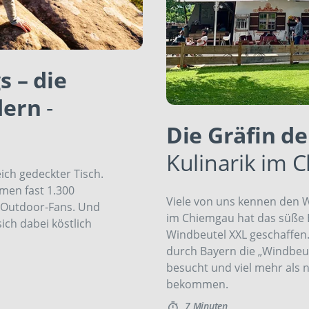
s – die
dern
-
Die Gräfin d
Kulinarik im 
eich gedeckter Tisch.
men fast 1.300
Viele von uns kennen den W
n Outdoor-Fans. Und
im Chiemgau hat das süße B
sich dabei köstlich
Windbeutel XXL geschaffen
durch Bayern die „Windbeu
besucht und viel mehr als 
bekommen.
7 Minuten