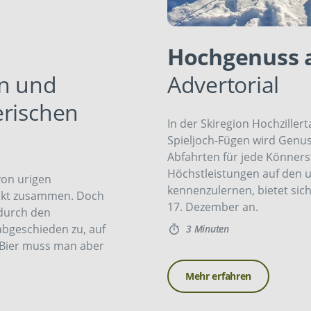
Hochgenuss 
rn und
Advertorial
erischen
In der Skiregion Hochzille
Spieljoch-Fügen wird Genus
Abfahrten für jede Könnerst
Höchstleistungen auf den u
von urigen
kennenzulernen, bietet sich
akt zusammen. Doch
17. Dezember an.
 durch den
abgeschieden zu, auf
3 Minuten
 Bier muss man aber
Mehr erfahren