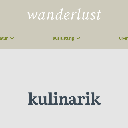
atur
ausrüstung
über
kulinarik