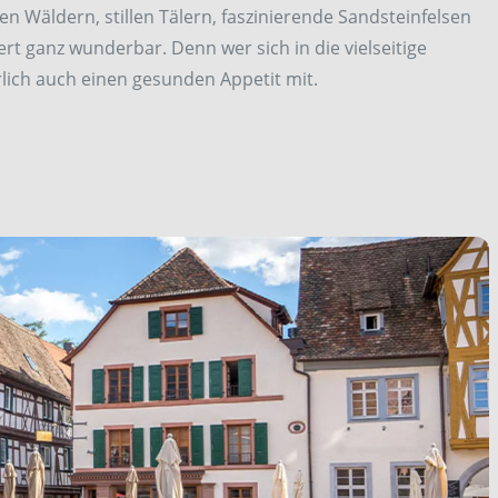
hen Wäldern, stillen Tälern, faszinierende Sandsteinfelsen
t ganz wunderbar. Denn wer sich in die vielseitige
rlich auch einen gesunden Appetit mit.