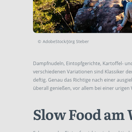
©
AdobeStock/Jörg Steber
Dampfnudeln, Eintopfgerichte, Kartoffel- u
verschiedenen Variationen sind Klassiker der
deftig. Genau das Richtige nach einer ausgie
überall genießen, vor allem bei einer urige
Slow Food am