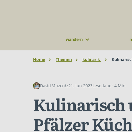
wandern
n
Home
Themen
kulinarik
Kulinaris
David Vinzentz
21. Jun 2023
Lesedauer 4 Min.
Kulinarisch 
Pfälzer Küc