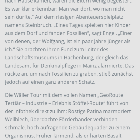
nach Hause kamen, waren die Eltern wenig begeistert.
Es war klar erkennbar: Man war dort, wo man nicht
sein durfte.“ Auf dem riesigen Abenteuerspielplatz
namens Steinbruch. „Eines Tages spielten hier Kinder
aus dem Dorf und fanden Fossilien“, sagt Engel. „Einer
von denen, der Wolfgang, ist ein paar Jahre jünger als
ich.“ Sie brachten ihren Fund zum Leiter des
Landschaftsmuseums in Hachenburg, der gleich das
Landesamt für Denkmalpflege in Mainz alarmierte. Das
rückte an, um nach Fossilien zu graben, stieß zunächst
jedoch auf einen ganz anderen Schatz.
Die Wäller Tour mit dem vollen Namen „GeoRoute
Tertiär – Industrie – Erlebnis Stöffel-Route“ führt von
der Infothek direkt zu ihm: Rostige Patina marmoriert
Wellblech, überdachte Förderbänder verbinden
schmale, hoch aufragende Gebäudequader zu einem
Organismus. Früher lärmend, als er harten Basalt