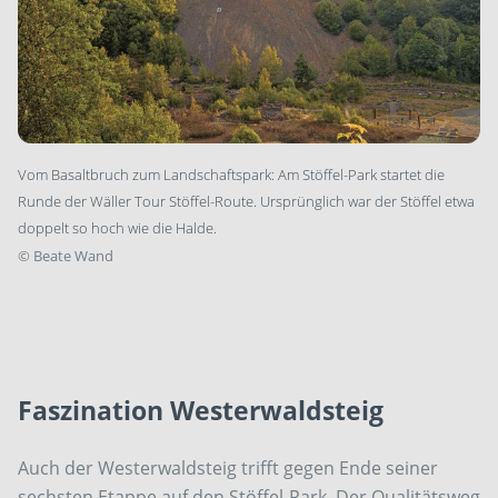
Vom Basaltbruch zum Landschaftspark: Am Stöffel-Park startet die
Runde der Wäller Tour Stöffel-Route. Ursprünglich war der Stöffel etwa
doppelt so hoch wie die Halde.
©
Beate Wand
Faszination Westerwaldsteig
Auch der Westerwaldsteig trifft gegen Ende seiner
sechsten Etappe auf den Stöffel-Park. Der Qualitätsweg