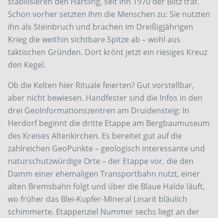
stabilisieren den Härtling, seit ihn 1970 der Blitz traf.
Schon vorher setzten ihm die Menschen zu: Sie nutzten
ihn als Steinbruch und brachen im Dreißigjährigen
Krieg die weithin sichtbare Spitze ab – wohl aus
taktischen Gründen. Dort krönt jetzt ein riesiges Kreuz
den Kegel.
Ob die Kelten hier Rituale feierten? Gut vorstellbar,
aber nicht bewiesen. Handfester sind die Infos in den
drei GeoInformationszentren am Druidensteig: In
Herdorf beginnt die dritte Etappe am Bergbaumuseum
des Kreises Altenkirchen. Es bereitet gut auf die
zahlreichen GeoPunkte – geologisch interessante und
naturschutzwürdige Orte – der Etappe vor, die den
Damm einer ehemaligen Transportbahn nutzt, einer
alten Bremsbahn folgt und über die Blaue Halde läuft,
wo früher das Blei-Kupfer-Mineral Linarit bläulich
schimmerte. Etappenziel Nummer sechs liegt an der