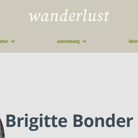
atur
ausrüstung
über
Brigitte Bonder