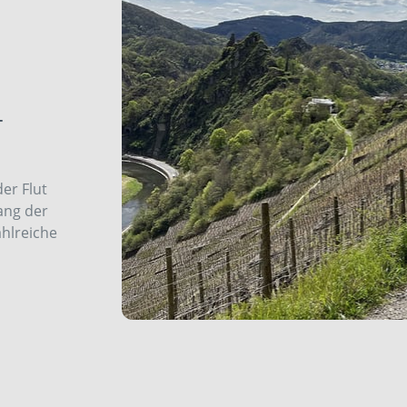
-
er Flut
ang der
ahlreiche