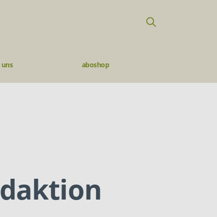
 uns
aboshop
daktion