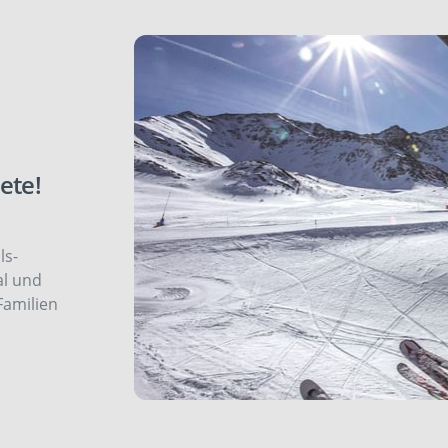
ete!
ls-
al und
Familien