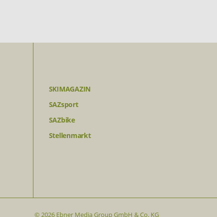
SKIMAGAZIN
SAZsport
SAZbike
Stellenmarkt
© 2026 Ebner Media Group GmbH & Co. KG