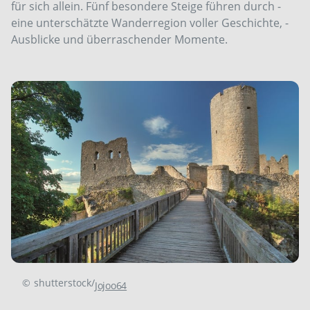
für sich allein. Fünf besondere Steige führen durch ­
eine ­unterschätzte Wanderregion voller ­Geschichte, ­
Ausblicke und überraschender Momente.
©
shutterstock/
Jojoo64