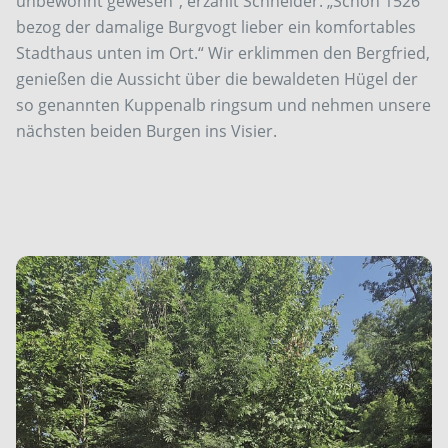
unbewohnt gewesen“, erzählt Schneider. „Schon 1526
bezog der damalige Burgvogt lieber ein komfortables
Stadthaus unten im Ort.“ Wir erklimmen den Bergfried,
genießen die Aussicht über die bewaldeten Hügel der
so genannten Kuppenalb ringsum und nehmen unsere
nächsten beiden Burgen ins Visier.