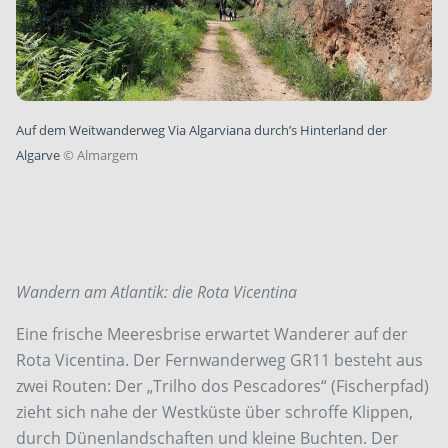
Auf dem Weitwanderweg Via Algarviana durch’s Hinterland der
Algarve
©
Almargem
Wandern am Atlantik: die Rota Vicentina
Eine frische Meeresbrise erwartet Wanderer auf der
Rota Vicentina. Der Fernwanderweg GR11 besteht aus
zwei Routen: Der „Trilho dos Pescadores“ (Fischerpfad)
zieht sich nahe der Westküste über schroffe Klippen,
durch Dünenlandschaften und kleine Buchten. Der