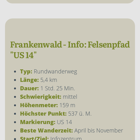
Frankenwald - Info: Felsenpfad
"US 14"
Typ:
Rundwanderweg
Länge:
5,4 km
Dauer:
1 Std. 25 Min.
Schwierigkeit:
mittel
Höhenmeter:
159 m
Höchster Punkt:
537 ü. M.
Markierung:
US 14
Beste Wanderzeit:
April bis November
Start/Ziel:
Infozentrum