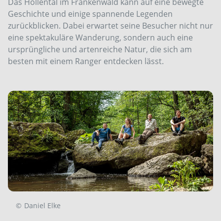
Das Höllental im Frankenwald kann auf eine bewegte
Geschichte und einige spannende Legenden
zurückblicken. Dabei erwartet seine Besucher nicht nur
eine spektakuläre Wanderung, sondern auch eine
ursprüngliche und artenreiche Natur, die sich am
besten mit einem Ranger entdecken lässt.
©
Daniel Elke