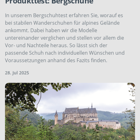
Produkttest: Bergschuhe
In unserem Bergschuhtest erfahren Sie, worauf es
bei stabilen Wanderschuhen für alpines Gelände
ankommt. Dabei haben wir die Modelle
untereinander verglichen und stellen vor allem die
Vor- und Nachteile heraus. So lässt sich der
passende Schuh nach individuellen Wünschen und
Voraussetzungen anhand des Fazits finden.
28. Jul 2025