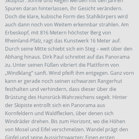
Skulptur. Sonne und Regen werden mit den Jahren
Spuren daran hinterlassen, ihr Gesicht verändern.
Doch die klare, kubische Form des Stahlkörpers wird
auch dann noch von Weitem erkennbar strahlen. Am
Erbeskopf, mit 816 Metern höchster Berg von
Rheinland-Pfalz, ragt das Kunstwerk 16 Meter auf.
Durch seine Mitte schiebt sich ein Steg – weit über den
Abhang hinaus. Dirk Paul schreitet auf das Panorama
zu. Unter seinen Füßen vibriert die Plattform von
„Windklang“ sanft. Wind pfeift ihm entgegen. Ganz vorn
kann er gerade noch seinen schwarzen Rangerhut
festhalten und verhindern, dass dieser über die
Brüstung des Hunsrück-Wahrzeichens segelt. Hinter
der Skipiste entrollt sich ein Panorama aus
Kornfeldern und Waldflecken, über denen sich
Windräder drehen. Bis zum Horizont, wo die Höhen
von Mosel und Eifel verschmelzen. Wandel prägt den
Gipfel und seine Aussichtswarten: Einen ersten