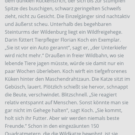
dem dunklen Rückenstrich, der sich bis zur stumpfen
Spitze des buschigen, schwarz geringelten Schweifs
zieht, nicht zu Gesicht. Die Einzelgänger sind nachtaktiv
und äußerst scheu. Unterhalb des begehbaren
Steinturms der Wildenburg liegt ein Wildfreigehege.
Darin füttert Tierpfleger Florian Koch ein Exemplar.
„Sie ist vor ein Auto gerannt“, sagt er, „der Unterkiefer
wird nicht mehr.“ Draußen in freier Wildbahn, wo sie
lebende Tiere jagen müsste, würde sie damit nur ein
paar Wochen überleben. Koch wirft ein tiefgefrorenes
Küken hinter den Maschendrahtzaun. Die Katze sitzt im
Gebüsch, lauert. Plötzlich schießt sie hervor, schnappt
die Beute, verschwindet. Blitzschnell. „Sie reagiert
relativ entspannt auf Menschen. Sonst könnte man sie
gar nicht im Gehege halten“, sagt Koch. „Sie kommt,
holt sich ihr Futter. Aber wir werden niemals beste
Freunde.“ Schon in den eingezäunten 150
Quadratmetern, die die Wildkatze bewohnt, ist sie