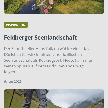
INSPIRATION
Feldberger Seenlandschaft
Der Schriftsteller Hans Fallada wählte einst das
Dörfchen Carwitz inmitten einer idyllischen
Seenlandschaft als Rückzugsort. Heute kann man
seinen Spuren auf dem Fridolin-Wanderweg
folgen.
6. Jun 2025