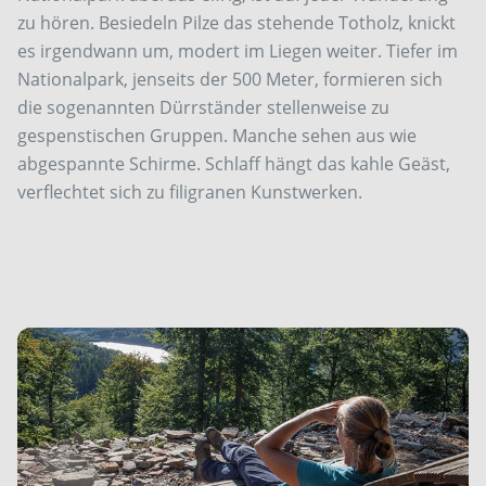
zu hören. Besiedeln Pilze das stehende Totholz, knickt
es irgendwann um, modert im Liegen weiter. Tiefer im
Nationalpark, jenseits der 500 Meter, formieren sich
die sogenannten Dürrständer stellenweise zu
gespenstischen Gruppen. Manche sehen aus wie
abgespannte Schirme. Schlaff hängt das kahle Geäst,
verflechtet sich zu filigranen Kunstwerken.