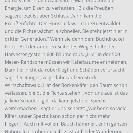
damals hier in den Wald säten. Man brauchte die
Energie, um Eisen zu verhütten. „Bis die Preußen
sagten: Jetzt ist aber Schluss. Dann kam die
Preußenfichte. Der Hunsrück war nahezu entwaldet,
und die Fichte wächst ja schneller. Sie steht jetzt hier in
dritter Generation.“ Wenn sie denn dem Buchdrucker
trotzt. Auf der anderen Seite des Weges holte der
Harvester gestern 600 Bäume raus. „Hier in der 500-
Meter- Randzone müssen wir Käferbäume entnehmen.
Damit er nicht da rüberfliegt und Schäden verursacht“,
sagt der Ranger, zeigt dabei auf ein Stück
Wirtschaftswald. Hat der Borkenkäfer den Baum schon
verlassen, bleibt die Fichte stehen. „Von uns aus ist das
ja kein Schaden, gell, da kann jetzt der Specht
weitermachen“, sagt er und scherzt: „Wir henn so viele
Käfer, unser Specht kann schon gar nicht mehr
fliegen.“ Auch mit vollem Bauch hämmert er im ganzen
Nationalpark überaus eifrig, ist auf jeder Wanderung