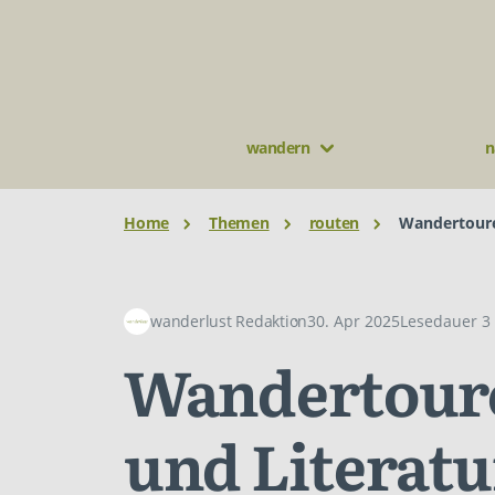
wandern
n
Home
Themen
routen
Wandertoure
wanderlust Redaktion
30. Apr 2025
Lesedauer 3
Wandertoure
und Literat