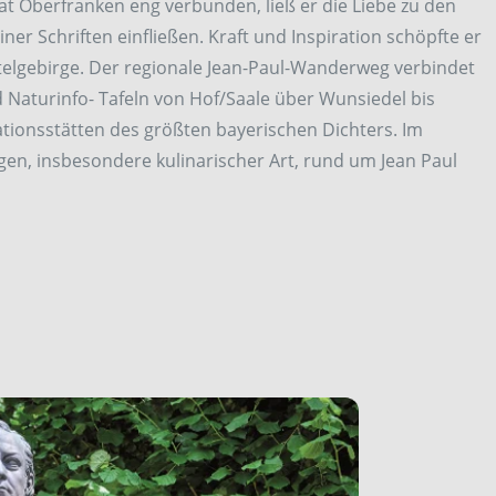
at Oberfranken eng verbunden, ließ er die Liebe zu den
er Schriften einfließen. Kraft und Inspiration schöpfte er
telgebirge. Der regionale Jean-Paul-Wanderweg verbindet
 Naturinfo- Tafeln von Hof/Saale über Wunsiedel bis
ationsstätten des größten bayerischen Dichters. Im
ngen, insbesondere kulinarischer Art, rund um Jean Paul