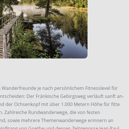
ch Wanderfreunde je nach persönlichem Fitnesslevel für
tscheiden: Der Fränkische Gebirgsweg verläuft sanft an-
 der Ochsenkopf mit über 1.000 Metern Höhe für fitte
n. Zahlreiche Rundwanderwege, die von festen
ind, sowie mehrere Themenwanderwege erinnern an
olfgang von Goethe und dessen Zeitgenosse Jean Paul.