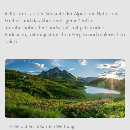
In Kärnten, an der Südseite der Alpen, die Natur, die
Freiheit und das Abenteuer genießen! In
atemberaubender Landschaft mit glitzernden
Badeseen, mit majestätischen Bergen und malerischen
Tälern.
©
Gerald Köstl/Kärnten Werbung