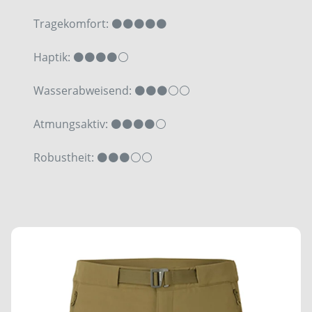
Tragekomfort: ⚫⚫⚫⚫⚫
Haptik: ⚫⚫⚫⚫⚪
Wasserabweisend: ⚫⚫⚫⚪⚪
Atmungsaktiv: ⚫⚫⚫⚫⚪
Robustheit: ⚫⚫⚫⚪⚪