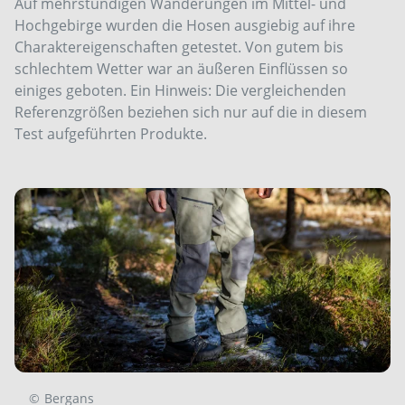
Auf mehrstündigen Wanderungen im Mittel- und
Hochgebirge wurden die Hosen ausgiebig auf ihre
Charaktereigenschaften getestet. Von gutem bis
schlechtem Wetter war an äußeren Einflüssen so
einiges geboten. Ein Hinweis: Die vergleichenden
Referenzgrößen beziehen sich nur auf die in diesem
Test aufgeführten Produkte.
©
Bergans