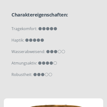
Charaktereigenschaften:
Tragekomfort: ⚫⚫⚫⚫⚫
Haptik: ⚫⚫⚫⚫⚫
Wasserabweisend: ⚫⚫⚫⚪⚪
Atmungsaktiv: ⚫⚫⚫⚫⚪
Robustheit: ⚫⚫⚫⚪⚪