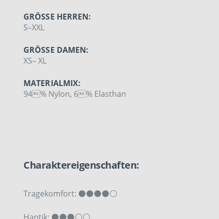
GRÖSSE HERREN:
S–XXL
GRÖSSE DAMEN:
XS– XL
MATERIALMIX:
94% Nylon, 6% Elasthan
Charaktereigenschaften:
Tragekomfort: ⚫⚫⚫⚫⚪
Haptik: ⚫⚫⚫⚪⚪