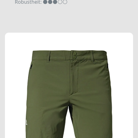
Robustheit: ⚫⚫⚫⚪⚪