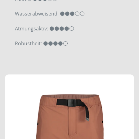
Wasserabweisend: ⚫⚫⚫⚪⚪
Atmungsaktiv: ⚫⚫⚫⚫⚪
Robustheit: ⚫⚫⚫⚫⚪