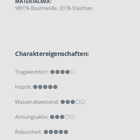
MATERIALMIX:
98% Baumwolle, 2% Elasthan
Charaktereigenschaften:
Tragekomfort: ⚫⚫⚫⚫⚪
Haptik: ⚫⚫⚫⚫⚫
Wasserabweisend: ⚫⚫⚫⚪⚪
Atmungsaktiv: ⚫⚫⚫⚪⚪
Robustheit: ⚫⚫⚫⚫⚫