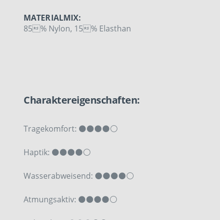
MATERIALMIX:
85% Nylon, 15% Elasthan
Charaktereigenschaften:
Tragekomfort: ⚫⚫⚫⚫⚪
Haptik: ⚫⚫⚫⚫⚪
Wasserabweisend: ⚫⚫⚫⚫⚪
Atmungsaktiv: ⚫⚫⚫⚫⚪