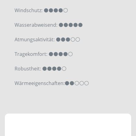
Windschutz: ⚫⚫⚫⚫⚪
Wasserabweisend:
⚫⚫⚫
⚫⚫
Atmungsaktivität:
⚫⚫⚫
⚪⚪
Tragekomfort: ⚫⚫⚫⚫⚪
Robustheit:
⚫⚫⚫⚫⚪
Wärmeeigenschaften:
⚫⚫⚪⚪
⚪