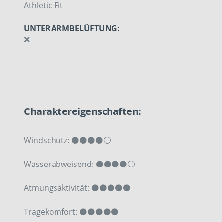
Athletic Fit
UNTERARMBELÜFTUNG:
❌
Charaktereigenschaften:
Windschutz: ⚫⚫⚫⚫⚪
Wasserabweisend:
⚫⚫⚫
⚫⚪
Atmungsaktivität:
⚫⚫⚫
⚫⚫
Tragekomfort: ⚫⚫⚫⚫⚫