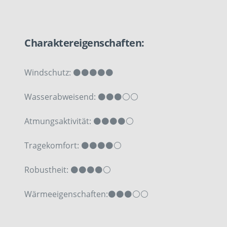
Charaktereigenschaften:
Windschutz: ⚫⚫⚫⚫⚫
Wasserabweisend:
⚫⚫⚫⚪
⚪
Atmungsaktivität:
⚫⚫⚫⚫⚪
Tragekomfort: ⚫⚫⚫⚫⚪
Robustheit:
⚫⚫⚫⚫⚪
Wärmeeigenschaften:
⚫⚫⚫⚪
⚪