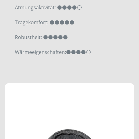
Atmungsaktivität:
⚫⚫⚫
⚫⚪
Tragekomfort: ⚫⚫⚫⚫⚫
Robustheit:
⚫⚫⚫⚫
⚫
Wärmeeigenschaften:
⚫
⚫⚫⚫⚪