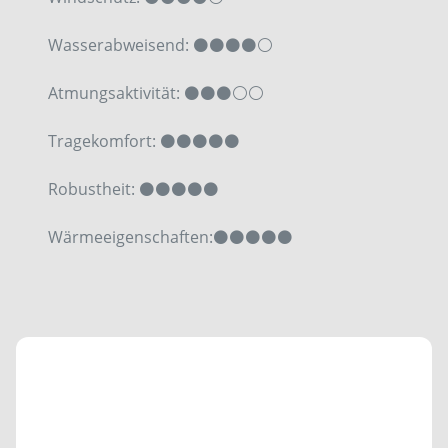
Wasserabweisend:
⚫⚫⚫
⚫⚪
Atmungsaktivität:
⚫⚫⚫
⚪⚪
Tragekomfort: ⚫⚫⚫⚫⚫
Robustheit:
⚫⚫⚫⚫
⚫
Wärmeeigenschaften:
⚫
⚫⚫⚫⚫