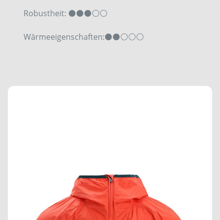
Robustheit:
⚫⚫⚫
⚪⚪
Wärmeeigenschaften:
⚫
⚫⚪⚪⚪