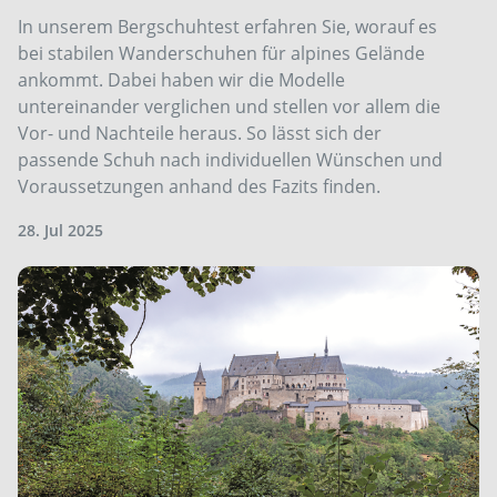
In unserem Bergschuhtest erfahren Sie, worauf es
bei stabilen Wanderschuhen für alpines Gelände
ankommt. Dabei haben wir die Modelle
untereinander verglichen und stellen vor allem die
Vor- und Nachteile heraus. So lässt sich der
passende Schuh nach individuellen Wünschen und
Voraussetzungen anhand des Fazits finden.
28. Jul 2025