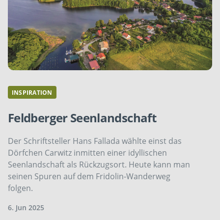
INSPIRATION
Feldberger Seenlandschaft
Der Schriftsteller Hans Fallada wählte einst das
Dörfchen Carwitz inmitten einer idyllischen
Seenlandschaft als Rückzugsort. Heute kann man
seinen Spuren auf dem Fridolin-Wanderweg
folgen.
6. Jun 2025