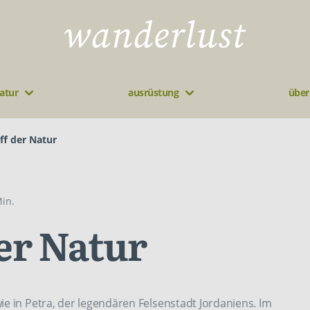
atur
ausrüstung
über
iff der Natur
in.
der Natur
 in Petra, der­ ­legendären Felsenstadt Jordaniens. Im