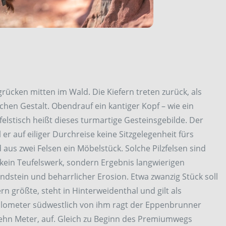
grücken mitten im Wald. Die Kiefern treten zurück, als
schen Gestalt. Obendrauf ein kantiger Kopf – wie ein
elstisch heißt dieses turmartige Gesteinsgebilde. Der
 er auf eiliger Durchreise keine Sitzgelegenheit fürs
aus zwei Felsen ein Möbelstück. Solche Pilzfelsen sind
 kein Teufelswerk, sondern Ergebnis langwierigen
dstein und beharrlicher Erosion. Etwa zwanzig Stück soll
n größte, steht in Hinterweidenthal und gilt als
 Kilometer südwestlich von ihm ragt der Eppenbrunner
izehn Meter, auf. Gleich zu Beginn des Premiumwegs