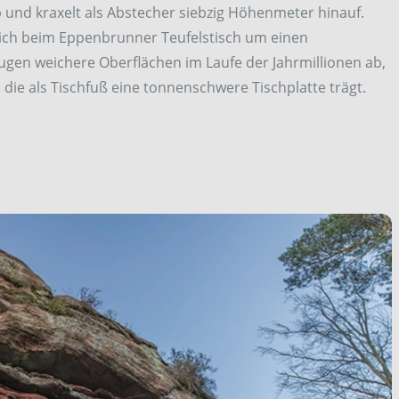
ab und kraxelt als Abstecher siebzig Höhenmeter hinauf.
sich beim Eppenbrunner Teufelstisch um einen
rugen weichere Oberflächen im Laufe der Jahrmillionen ab,
, die als Tischfuß eine tonnenschwere Tischplatte trägt.