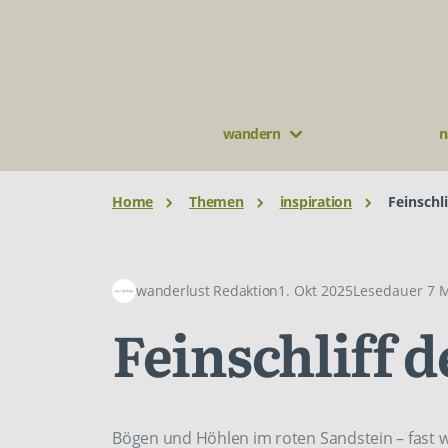
wandern
n
Home
Themen
inspiration
Feinschl
wanderlust Redaktion
1. Okt 2025
Lesedauer 7 M
Feinschliff 
Bögen und Höhlen im roten Sandstein – fast wie