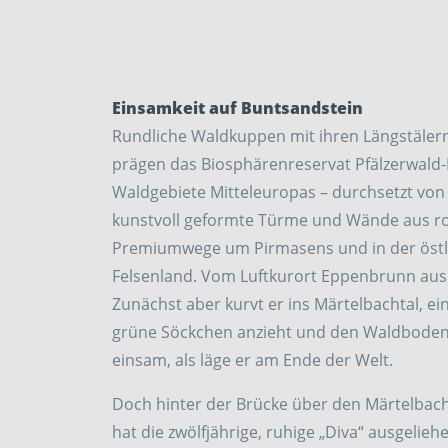
Einsamkeit auf Buntsandstein
Rundliche Waldkuppen mit ihren Längstälern
prägen das Biosphärenreservat Pfälzerwal
Waldgebiete Mitteleuropas – durchsetzt v
kunstvoll geformte Türme und Wände aus r
Premiumwege um Pirmasens und in der öst
Felsenland. Vom Luftkurort Eppenbrunn aus 
Zunächst aber kurvt er ins Märtelbachtal,
grüne Söckchen anzieht und den Waldboden 
einsam, als läge er am Ende der Welt.
Doch hinter der Brücke über den Märtelbach tr
hat die zwölfjährige, ruhige „Diva“ ausgelieh