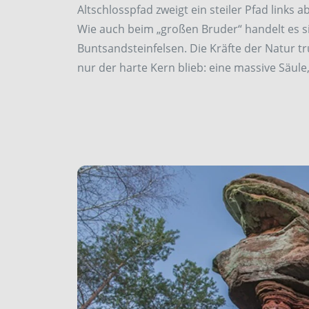
Altschlosspfad zweigt ein steiler Pfad links 
Wie auch beim „großen Bruder“ handelt es 
Buntsandsteinfelsen. Die Kräfte der Natur t
nur der harte Kern blieb: eine massive Säule