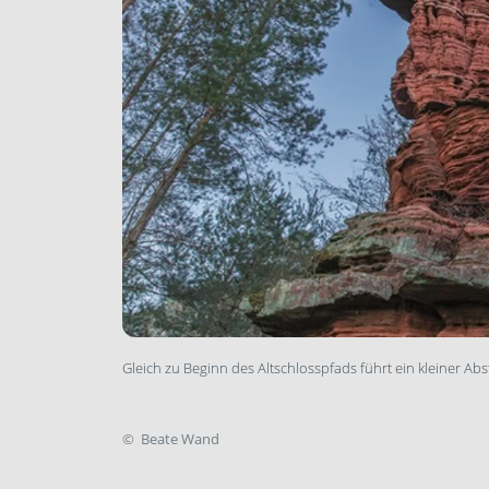
Gleich zu Beginn des Altschlosspfads führt ein kleiner A
©
Beate Wand