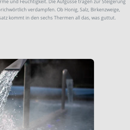
me und Feuchtigkeit. Die Aufgüsse tragen zur Steigerung
ichwörtlich verdampfen. Ob Honig, Salz, Birkenzweige,
satz kommt in den sechs Thermen all das, was guttut.