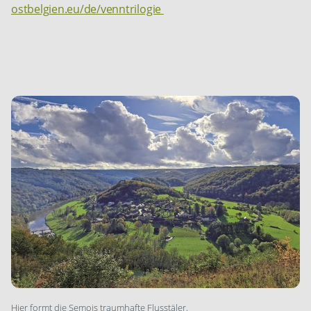
ostbelgien.eu/de/venntrilogie
Hier formt die Semois traumhafte Flusstäler.