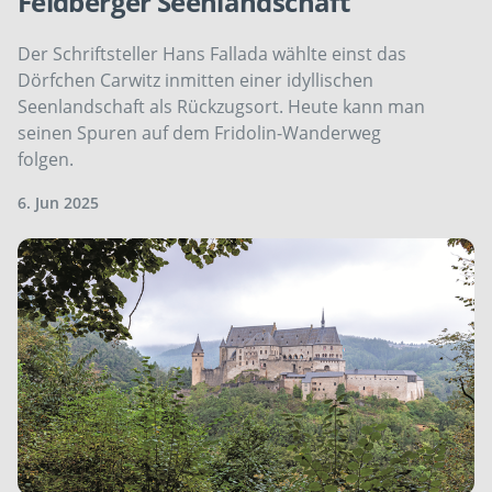
Feldberger Seenlandschaft
Der Schriftsteller Hans Fallada wählte einst das
Dörfchen Carwitz inmitten einer idyllischen
Seenlandschaft als Rückzugsort. Heute kann man
seinen Spuren auf dem Fridolin-Wanderweg
folgen.
6. Jun 2025