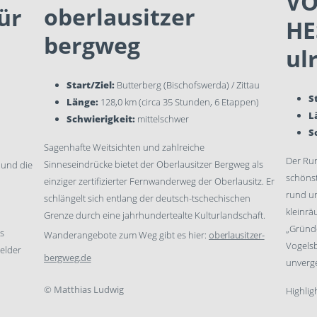
VO
oberlausitzer
ür
HE
bergweg
ul
Start/Ziel:
Butterberg (Bischofswerda) / Zittau
S
Länge:
128,0 km (circa 35 Stunden, 6 Etappen)
L
Schwierigkeit:
mittelschwer
S
Sagenhafte Weitsichten und zahlreiche
Der Run
Sinneseindrücke bietet der Oberlausitzer Bergweg als
 und die
schönst
einziger zertifizierter Fernwanderweg der Oberlausitz. Er
rund um
schlängelt sich entlang der deutsch-tschechischen
kleinrä
Grenze durch eine jahrhundertealte Kulturlandschaft.
„Gründ
s
Wanderangebote zum Weg gibt es hier:
oberlausitzer-
Vogels
elder
bergweg.de
unverg
©
Matthias Ludwig
Highlig