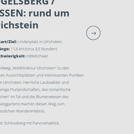
GELSBERG /
SSEN: rund um
Start/Ziel:
Oberstdorf /
von Birgsau mit Bus)
richstein
Länge:
13,2 km (circa 4,
tart/Ziel:
Lindenplatz in Ulrichstein
Schwierigkeit:
mittelsc
änge:
11,6 km (circa 3,5 Stunden)
Abwechslungsreiche Tour d
chwierigkeit:
mittelschwer
Bei dieser Wanderung wa
dweg „Weitblicktour Ulrichstein“ zu den
inmitten atemberaubend
en Aussichtsplätzen und interessanten Punkten
unberührter Natur. Imme
 Ulrichstein. Herrliche Laubwälder und
Alpen vor Augen.
umige Flurlandschaften, das romantische
chen“ im Tal und die Blumenwiesen des
oberstdorf.de
berggartens machen diesen Weg zum
©
wanderlust
esslichen Wandererlebnis.
ht: Schlossberg mit Panoramablick.