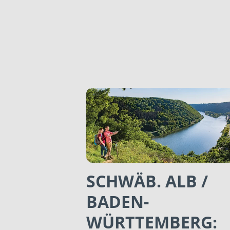
/
SCHWÄB. ALB /
 von
BADEN-
 bis
WÜRTTEMBERG: