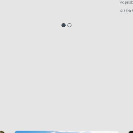
vogelsb
©
Ulric