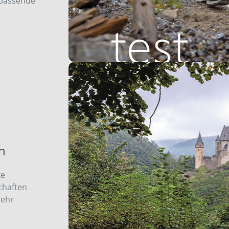
r passende
n
ze
chaften
mehr