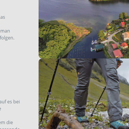
das
n man
folgen.
uf es bei
e
em die