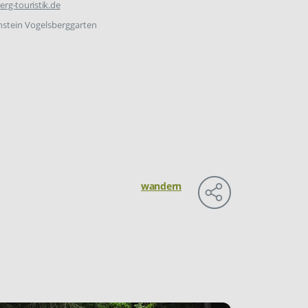
erg-touristik.de
hstein Vogelsberggarten
wandern