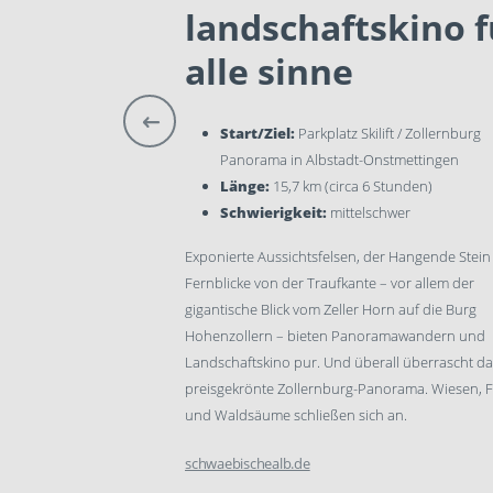
landschaftskino f
alle sinne
belsheim / Altstadt
 Linie R14 / 507 zurück)
Start/Ziel:
Parkplatz Skilift / Zollernburg
 Stunden)
Panorama in Albstadt-Onstmettingen
chwer
Länge:
15,7 km (circa 6 Stunden)
en Waldpassagen führt
Schwierigkeit:
mittelschwer
uch durch Felder mit
Exponierte Aussichtsfelsen, der Hangende Stein
n. Auf dem Höhenrücken
Fernblicke von der Traufkante – vor allem der
 typische Landschaftsbild
gigantische Blick vom Zeller Horn auf die Burg
Streuobstwiesen und im
Hohenzollern – bieten Panoramawandern und
Landschaftskino pur. Und überall überrascht da
preisgekrönte Zollernburg-Panorama. Wiesen, F
und Waldsäume schließen sich an.
schwaebischealb.de