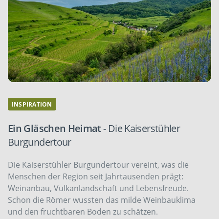
INSPIRATION
Ein Gläschen Heimat
- Die Kaiserstühler
Burgundertour
Die Kaiserstühler Burgundertour vereint, was die
Menschen der Region seit Jahrtausenden prägt:
Weinanbau, Vulkanlandschaft und Lebensfreude.
Schon die Römer wussten das milde Weinbauklima
und den fruchtbaren Boden zu schätzen.