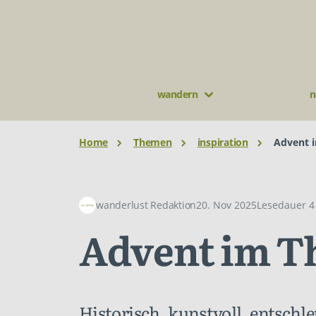
wandern
n
Home
Themen
inspiration
Advent 
wanderlust Redaktion
20. Nov 2025
Lesedauer 4
Advent im T
Historisch, kunstvoll, entschl