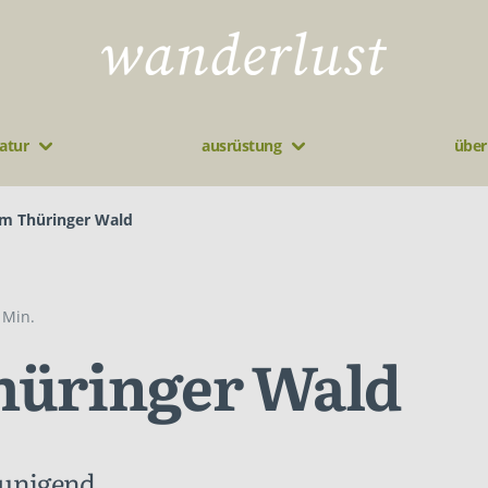
atur
ausrüstung
über
im Thüringer Wald
 Min.
hüringer Wald
eunigend