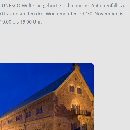
 UNESCO-Welterbe gehört, sind in dieser Zeit ebenfalls zu
rkts sind an den drei Wochenenden 29./30. November, 6.
10.00 bis 19.00 Uhr.