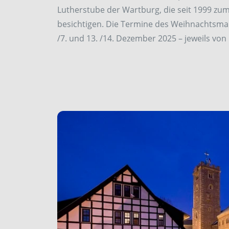
Lutherstube der Wartburg, die seit 1999 zum
besichtigen. Die Termine des Weihnachtsma
/7. und 13. /14. Dezember 2025 – jeweils von 