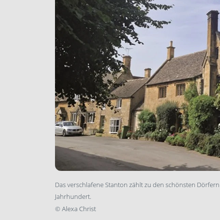
Das verschlafene Stanton zählt zu den schönsten Dörfern
Jahrhundert.
©
Alexa Christ