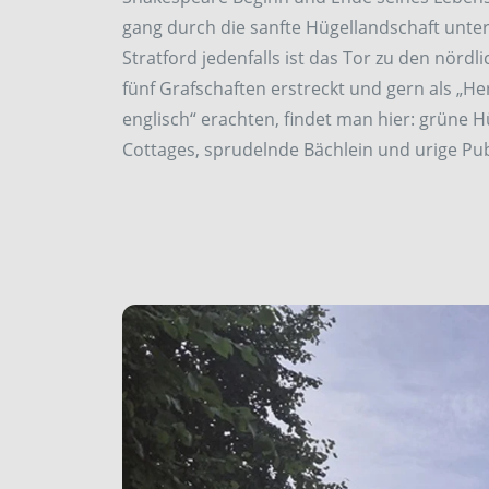
gang durch die sanfte Hügellandschaft unt
Stratford jedenfalls ist das Tor zu den nördl
fünf Grafschaften erstreckt und gern als „Her
englisch“ ­erachten, findet man hier: grüne 
Cottages, sprudelnde Bächlein und urige Pu