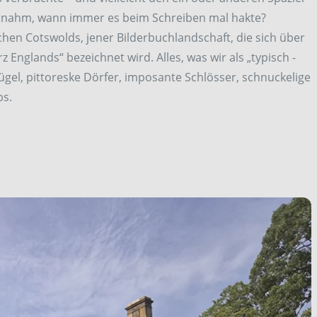
ernahm, wann immer es beim Schreiben mal hakte?
ichen Cotswolds, jener Bilderbuchlandschaft, die sich über
z Englands“ bezeichnet wird. Alles, was wir als „typisch ­
Hügel, pittoreske Dörfer, imposante Schlösser, schnuckelige
bs.