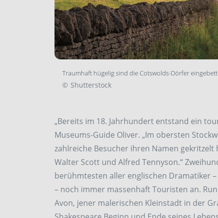
Traumhaft hügelig sind die Cotswolds-Dörfer eingebett
©
Shutterstock
„Bereits im 18. Jahrhundert entstand ein to
Museums-Guide Oliver. „Im obersten Stockwer
zahlreiche Besucher ihren Namen gekritzelt h
Walter Scott und Alfred Tennyson.“ Zweihun
berühmtesten aller englischen Dramatiker
– noch immer massenhaft Touristen an. Rund 
Avon, jener malerischen Kleinstadt in der Gr
Shakespeare Beginn und Ende seines Lebens 