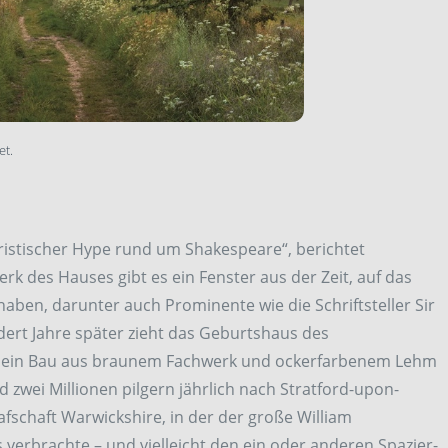
et.
uristischer Hype rund um Shakespeare“, berichtet
k des Hauses gibt es ein Fenster aus der Zeit, auf das
aben, darunter auch Prominente wie die Schriftsteller Sir
dert Jahre später zieht das Geburtshaus des
 – ein Bau aus braunem Fachwerk und ockerfarbenem Lehm
zwei Millionen pilgern jährlich nach Stratford-upon-
afschaft Warwickshire, in der der große William
verbrachte – und vielleicht den ein oder anderen Spazier­