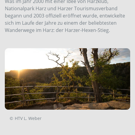
Was im Jahr 2000 mit einer Idee von Harzklub,
Nationalpark Harz und Harzer Tourismusverband
begann und 2003 offiziell eröffnet wurde, entwickelte
sich im Laufe der Jahre zu einem der beliebtesten
Wanderwege im Harz: der Harzer-Hexen-Stieg.
©
HTV L. Weber