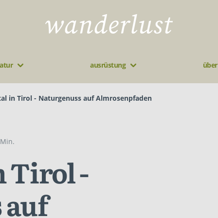
atur
ausrüstung
über
al in Tirol - Naturgenuss auf Almrosenpfaden
 Min.
 Tirol -
 auf