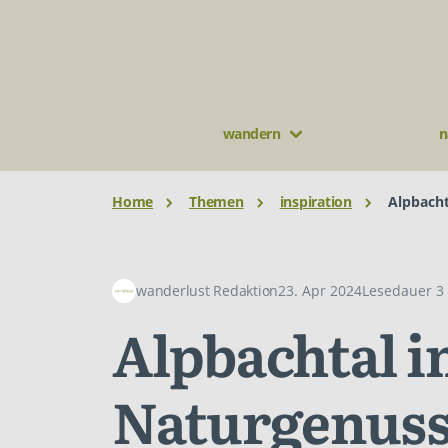
wandern
n
Home
Themen
inspiration
Alpbacht
wanderlust Redaktion
23. Apr 2024
Lesedauer 3
Alpbachtal in
Naturgenuss