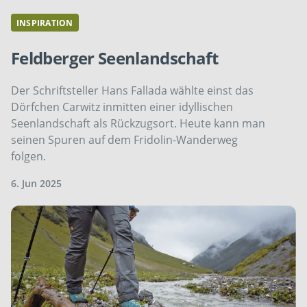
INSPIRATION
Feldberger Seenlandschaft
Der Schriftsteller Hans Fallada wählte einst das
Dörfchen Carwitz inmitten einer idyllischen
Seenlandschaft als Rückzugsort. Heute kann man
seinen Spuren auf dem Fridolin-Wanderweg
folgen.
6. Jun 2025