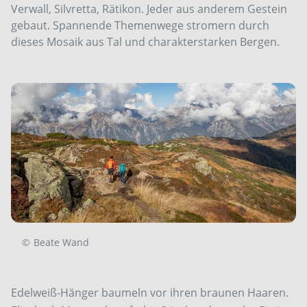
Verwall, Silvretta, Rätikon. Jeder aus anderem Gestein
gebaut. Spannende Themenwege stromern durch
dieses Mosaik aus Tal und charakterstarken Bergen.
©
Beate Wand
Edelweiß-Hänger baumeln vor ihren braunen Haaren.