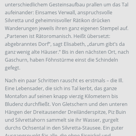
unterschiedlichem Gesteinsaufbau prallen um das Tal
aufeinander: Einsames Verwall, anspruchsvolle
Silvretta und geheimnisvoller Rätikon drücken
Wanderungen jeweils ihren ganz eigenen Stempel auf.
„Partenen ist Rätoromanisch. Heißt übersetzt:
abgebranntes Dorf“, sagt Elisabeth, „darum gibt’s da
ganz wenig alte Häuser.“ Bis in den nächsten Ort, nach
Gaschurn, haben Föhnstürme einst die Schindeln
gefegt.
Nach ein paar Schritten rauscht es erstmals – die Ill.
Eine Lebensader, die sich ins Tal kerbt, das ganze
Montafon auf seinen knapp vierzig Kilometern bis
Bludenz durchfließt. Von Gletschern und den unteren
Hängen der Dreitausender Dreiländerspitze, Piz Buin
und Silvrettahorn sammelt sie ihr Wasser, gurgelt
durchs Ochsental in den Silvretta-Stausee. Ein guter
Ausgangspunkt für alle, die ohne Eispickel und