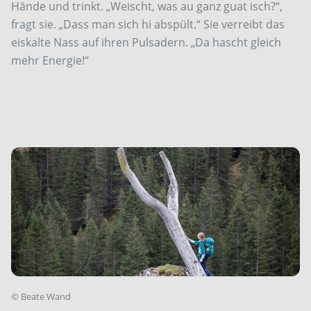
Hände und trinkt. „Weischt, was au ganz guat isch?“,
fragt sie. „Dass man sich hi abspült.“ Sie verreibt das
eiskalte Nass auf ihren Pulsadern. „Da hascht gleich
mehr Energie!“
©
Beate Wand