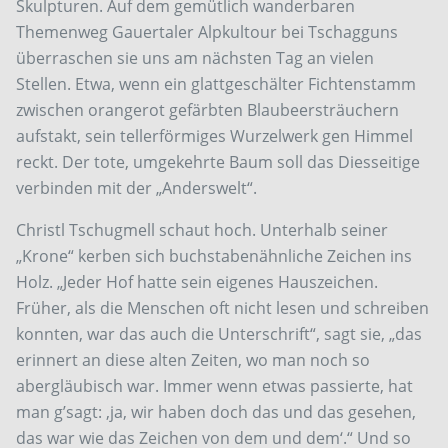
Skulpturen. Auf dem gemütlich wanderbaren
Themenweg Gauertaler Alpkultour bei Tschagguns
überraschen sie uns am nächsten Tag an vielen
Stellen. Etwa, wenn ein glattgeschälter Fichtenstamm
zwischen orangerot gefärbten Blaubeersträuchern
aufstakt, sein tellerförmiges Wurzelwerk gen Himmel
reckt. Der tote, umgekehrte Baum soll das Diesseitige
verbinden mit der „Anderswelt“.
Christl Tschugmell schaut hoch. Unterhalb seiner
„Krone“ kerben sich buchstabenähnliche Zeichen ins
Holz. „Jeder Hof hatte sein eigenes Hauszeichen.
Früher, als die Menschen oft nicht lesen und schreiben
konnten, war das auch die Unterschrift“, sagt sie, „das
erinnert an diese alten Zeiten, wo man noch so
abergläubisch war. Immer wenn etwas passierte, hat
man g’sagt: ‚ja, wir haben doch das und das gesehen,
das war wie das Zeichen von dem und dem‘.“ Und so