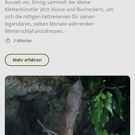
Auszeit vor. Emsig sammelt der kleine
Kletterkünstler jetzt Nüsse und Bucheckern, um
sich die nötigen Fettreserven für seinen
legendären, sieben Monate währenden
Winterschlaf anzufressen.
3 Minuten
Mehr erfahren