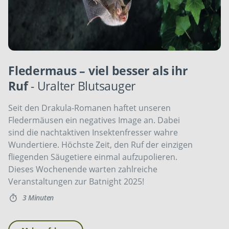
Fledermaus – viel besser als ihr
Ruf
- Uralter Blutsauger
Seit den Drakula-Romanen haftet unseren
Fledermäusen ein negatives Image an. Dabei
sind die nachtaktiven Insektenfresser wahre
Wundertiere. Höchste Zeit, den Ruf der einzigen
fliegenden Säugetiere einmal aufzupolieren.
Dieses Wochenende warten zahlreiche
Veranstaltungen zur Batnight 2025!
3 Minuten